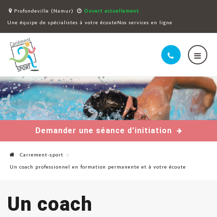
Profondeville (Namur)
Ouvert actuellement
Une équipe de spécialistes à votre écoute
Nos services en ligne
Demander une séance d'initiation
Carrement-sport
Un coach professionnel en formation permanente et à votre écoute
Un coach